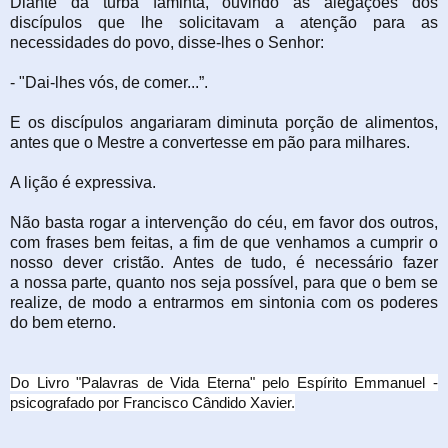
Diante da turba faminta, ouvindo as alegações dos
discípulos que lhe solicitavam a
atenção para as
necessidades do povo, disse-lhes o Senhor:
- "Dai-lhes vós, de comer...”.
E os discípulos angariaram diminuta porção de alimentos,
antes que o Mestre a
convertesse em pão para milhares.
A lição é expressiva.
Não basta rogar a intervenção do céu, em favor dos outros,
com frases bem feitas, a fim
de que venhamos a cumprir o
nosso dever cristão. Antes de tudo, é necessário fazer
a
nossa parte, quanto nos seja possível, para que o bem se
realize, de modo a entrarmos
em sintonia com os poderes
do bem eterno.
Do Livro "Palavras de Vida Eterna" pelo Espírito Emmanuel -
psicografado por Francisco Cândido Xavier.