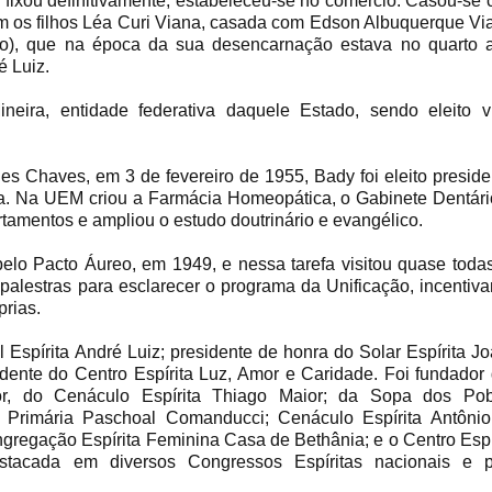
e fixou definitivamente, estabeleceu-se no comércio. Casou-se
am os filhos Léa Curi Viana, casada com Edson Albuquerque Vi
to), que na época da sua desencarnação estava no quarto 
é Luiz.
eira, entidade federativa daquele Estado, sendo eleito v
 Chaves, em 3 de fevereiro de 1955, Bady foi eleito preside
ta. Na UEM criou a Farmácia Homeopática, o Gabinete Dentári
rtamentos e ampliou o estudo doutrinário e evangélico.
pelo Pacto Áureo, em 1949, e nessa tarefa visitou quase toda
 palestras para esclarecer o programa da Unificação, incentiv
rias.
Espírita André Luiz; presidente de honra do Solar Espírita J
dente do Centro Espírita Luz, Amor e Caridade. Foi fundador
rsor, do Cenáculo Espírita Thiago Maior; da Sopa dos Po
 Primária Paschoal Comanducci; Cenáculo Espírita Antôni
gregação Espírita Feminina Casa de Bethânia; e o Centro Espí
estacada em diversos Congressos Espíritas nacionais e 