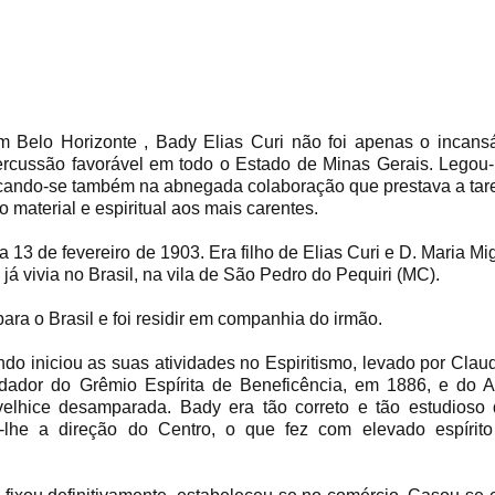
m Belo Horizonte , Bady Elias Curi não foi apenas o incans
ercussão favorável em todo o Estado de Minas Gerais. Legou
acando-se também na abnegada colaboração que prestava a tar
 material e espiritual aos mais carentes.
13 de fevereiro de 1903. Era filho de Elias Curi e D. Maria Mi
 já vivia no Brasil, na vila de São Pedro do Pequiri (MC).
a o Brasil e foi residir em companhia do irmão.
do iniciou as suas atividades no Espiritismo, levado por Clau
ndador do Grêmio Espírita de Beneficência, em 1886, e do A
 velhice desamparada. Bady era tão correto e tão estudioso
-lhe a direção do Centro, o que fez com elevado espírit