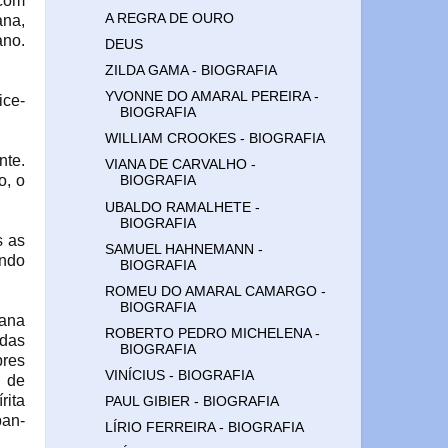
 com
A REGRA DE OURO
ana,
ano.
DEUS
ZILDA GAMA - BIOGRAFIA
YVONNE DO AMARAL PEREIRA -
ice-
BIOGRAFIA
WILLIAM CROOKES - BIOGRAFIA
nte.
VIANA DE CARVALHO -
o, o
BIOGRAFIA
UBALDO RAMALHETE -
BIOGRAFIA
s as
SAMUEL HAHNEMANN -
ando
BIOGRAFIA
ROMEU DO AMARAL CAMARGO -
BIOGRAFIA
oana
ROBERTO PEDRO MICHELENA -
 das
BIOGRAFIA
bres
VINÍCIUS - BIOGRAFIA
o de
rita
PAUL GIBIER - BIOGRAFIA
pan-
LÍRIO FERREIRA - BIOGRAFIA