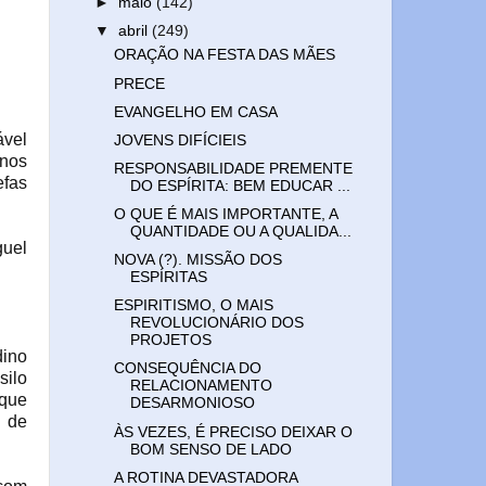
►
maio
(142)
▼
abril
(249)
ORAÇÃO NA FESTA DAS MÃES
PRECE
EVANGELHO EM CASA
ável
JOVENS DIFÍCIEIS
-nos
RESPONSABILIDADE PREMENTE
efas
DO ESPÍRITA: BEM EDUCAR ...
O QUE É MAIS IMPORTANTE, A
QUANTIDADE OU A QUALIDA...
guel
NOVA (?). MISSÃO DOS
ESPÍRITAS
ESPIRITISMO, O MAIS
REVOLUCIONÁRIO DOS
PROJETOS
dino
CONSEQUÊNCIA DO
silo
RELACIONAMENTO
 que
DESARMONIOSO
o de
ÀS VEZES, É PRECISO DEIXAR O
BOM SENSO DE LADO
A ROTINA DEVASTADORA