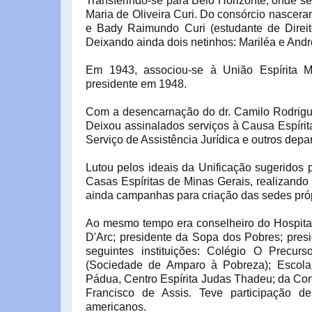
Transferindo-se para Belo Horizonte, onde s
Maria de Oliveira Curi. Do consórcio nascer
e Bady Raimundo Curi (estudante de Direi
Deixando ainda dois netinhos: Mariléa e Andr
Em 1943, associou-se à União Espírita Min
presidente em 1948.
Com a desencarnação do dr. Camilo Rodrigues
Deixou assinalados serviços à Causa Espíri
Serviço de Assistência Jurídica e outros depa
Lutou pelos ideais da Unificação sugeridos 
Casas Espíritas de Minas Gerais, realizando
ainda campanhas para criação das sedes próp
Ao mesmo tempo era conselheiro do Hospital 
D'Arc; presidente da Sopa dos Pobres; presi
seguintes instituições: Colégio O Precu
(Sociedade de Amparo à Pobreza); Escola
Pádua, Centro Espírita Judas Thadeu; da Con
Francisco de Assis. Teve participação d
americanos.