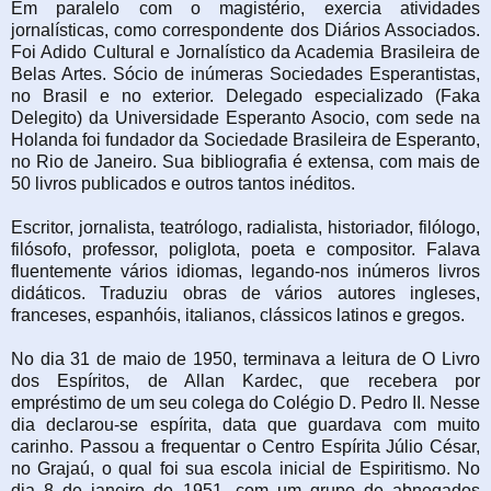
Em paralelo com o magistério, exercia atividades
jornalísticas, como correspondente dos Diários Associados.
Foi Adido Cultural e Jornalístico da Academia Brasileira de
Belas Artes. Sócio de inúmeras Sociedades Esperantistas,
no Brasil e no exterior. Delegado especializado (Faka
Delegito) da Universidade Esperanto Asocio, com sede na
Holanda foi fundador da Sociedade Brasileira de Esperanto,
no Rio de Janeiro. Sua bibliografia é extensa, com mais de
50 livros publicados e outros tantos inéditos.
Escritor, jornalista, teatrólogo, radialista, historiador, filólogo,
filósofo, professor, poliglota, poeta e compositor. Falava
fluentemente vários idiomas, legando-nos inúmeros livros
didáticos. Traduziu obras de vários autores ingleses,
franceses, espanhóis, italianos, clássicos latinos e gregos.
No dia 31 de maio de 1950, terminava a leitura de O Livro
dos Espíritos, de Allan Kardec, que recebera por
empréstimo de um seu colega do Colégio D. Pedro II. Nesse
dia declarou-se espírita, data que guardava com muito
carinho. Passou a frequentar o Centro Espírita Júlio César,
no Grajaú, o qual foi sua escola inicial de Espiritismo. No
dia 8 de janeiro de 1951, com um grupo de abnegados