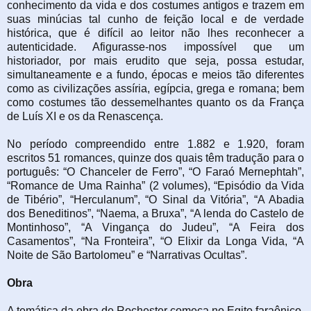
conhecimento da vida e dos costumes antigos e trazem em
suas minúcias tal cunho de feição local e de verdade
histórica, que é difícil ao leitor não lhes reconhecer a
autenticidade. Afigurasse-nos impossível que um
historiador, por mais erudito que seja, possa estudar,
simultaneamente e a fundo, épocas e meios tão diferentes
como as civilizações assíria, egípcia, grega e romana; bem
como costumes tão dessemelhantes quanto os da França
de Luís XI e os da Renascença.
No período compreendido entre 1.882 e 1.920, foram
escritos 51 romances, quinze dos quais têm tradução para o
português: “O Chanceler de Ferro”, “O Faraó Mernephtah”,
“Romance de Uma Rainha” (2 volumes), “Episódio da Vida
de Tibério”, “Herculanum”, “O Sinal da Vitória”, “A Abadia
dos Beneditinos”, “Naema, a Bruxa”, “A lenda do Castelo de
Montinhoso”, “A Vingança do Judeu”, “A Feira dos
Casamentos”, “Na Fronteira”, “O Elixir da Longa Vida, “A
Noite de São Bartolomeu” e “Narrativas Ocultas”.
Obra
A temática da obra de Rochester começa no Egito faraônico,