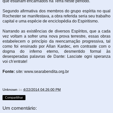
que estariam encarnados na Terra neste período.
Segundo afirmativa dos membros do grupo espírita no qual
Rochester se manifestava, a obra referida seria seu trabalho
capital e uma espécie de enciclopédia do Espiritismo.
Narrando as existências de diversos Espíritos, que a cada
vez voltam a sofrer uma nova prova terrestre, essas obras
estabelecem o princípio da reencarnação progressiva, tal
como foi ensinado por Allan Kardec, em contraste com o
dogma do inferno eterno, desmentido formal às
desesperadas palavras de Dante: Lasciate ogni speranza
voi ch'entrate!
Fonte:
site:
www.searabendita.org.br
Unknown
às
4/22/2014 04:26:00 PM
Compartilhar
Um comentário: