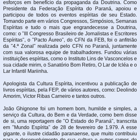
esforços em benefício da propaganda da Doutrina. Como
Presidente da Federação Espírita do Paraná, apoiou e
participou de todos os eventos espíritas de seu Estado.
Tomando parte em vários Congressos, Simpósios, Semanas
Espíritas e tudo o mais que engrandecesse a Doutrina,
como: o "III Congresso Brasileiro de Jornalistas e Escritores
Espíritas", o "Pacto Áureo", do CFN da FEB, foi o anfitrião
da "4.ª Zonal" realizada pelo CFN no Paraná, juntamente
com sua valorosa equipe de trabalhadores. Fundou várias
instituições espíritas, como o Instituto Lins de Vasconcelos e
sua cidade mirim, o Sanatório Bom Retiro, O Lar de Icléa e o
Lar Infantil Mariinha.
Apologista da Cultura Espírita, incentivou a publicação de
livros espíritas, pela FEP, de vários autores, como: Deolindo
Amorim, Victor Ribas Carneiro e tantos outros.
João Ghignone foi um homem bom, humilde e simples, a
serviço da Cultura, do Bem e da Verdade, como bem disse
de si, uma reportagem de "O Estado do Paraná", transcrita
em "Mundo Espírita" de 28 de fevereiro de 1.979. A esse
gigante, o ilustre cidadão paranaense, que muito contribuiu
para o desenvolvimento de sua cultura e outros ramos de